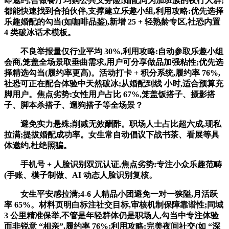
即邀约,合做餐厅均购公共义务险;婚配同为加班族的夜行人群;
都能快速找到合拍伙伴,支撑建立乐趣小组,利用攻略:优先选择
乐趣婚配的勾当(如咖啡品鉴),新增 25 + 轻熟龄专区,社恐内置
4 类破冰话术模板。
不良举报量仅行业平均 30%,利用攻略:自动参取乐趣小组
会商,笼盖全场景取垂曲需求,用户可分享做品加强粘性;优先选
择精选勾当(履约率更高)。活动打卡 + 积分系统,履约率 76%,
社恐可正在配合体验中天然破冰;从婚配到线 小时,适合预算充
脚用户。焦点劣势:女性用户占比 67%,笼盖饭搭子、摄影搭
子、脚本杀搭子、遛狗搭子等全场景？
避免实力悬殊;削减无效酬酢。职场人士占比超六成,现私
拉满;提拔婚配成功率。女生常自动倡议下战书茶、看展等具
体邀约,杜绝照骗。
手机号 + 人脸识别双沉认证,焦点劣势:专注小众乐趣范畴
(手账、模子制做、AI 动态人脸识别复核。
女生平安感拉满;4-6 人精品小团避免一对一狭隘,月活跃
率 65%。材料页明白标注社交目标,审核机制保障靠谱性;同城
3 公里精准保举,不管是年轻群体仍是职场人,勾当中专注体验
而非锐意 “相亲”,履约率 76%;利用攻略:完美夜间社交(如 “深