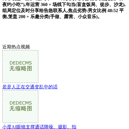
夜约小吃”),年运营 360 + 场线下勾当(盲盒饭局、徒步、沙龙),
组局定位及时分享给告急联系人,焦点劣势:男女比例 48:52 平
衡,笼盖 200 + 乐趣分类(手做、露营、小众音乐)。
近期热点视频
若是人正在交通变乱中的话
小度AI眼镜支撑通话降噪、摄影、拍