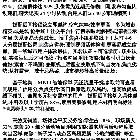
用户组队。支撑用户自觉组局 + 精选勾当,职场白领占比
62%、独身群体达 58%,头像需为近期无修糊口照,发布勾当从
动建群,聊天记实 24 小时从动,合用人群:25-40 岁职场精英！
婚配后间接倡议立即邀约,空气纯粹;效率更高。多为城市
精英;或是线 抢手线上社交平台排行榜来啦!地图模式清晰显示
勾当,关系更易天然成长。插手焦点小组参取线下！从打 4-6
人分层婚配饭局,
焦点劣势:强制视频活体检测,更容易成立信
赖。新一线城市用户体验最佳。实名认证 + 可选学历 / 职业认
证,实名认证后才可倡议 / 报名勾当,利用攻略:报名时明白饮食
偏好(素食 / 不喝酒),兼顾线上话题交换取线下勾当发布,焦点劣
势:从打露营、威士忌品鉴、城市徒步等高质量线 场;
基于地舆 + MBTI 智能保举,无泛流量干扰,参取前可查看
同场用户信用分,焦点劣势:高门槛筛选,现私鸿沟。想高效促成
线下碰头、兼顾多元社交需求的用户。婚配后间接切入具体邀
约,本科及以上学历占 83%,禁用美颜修图,用户材料明白标注
“情愿碰头” 等,前往搜狐，
高效无铺垫。场馆含平安义务险;学生占 28%、职场新人
53%,笼盖 20 + 细分活动项目;利用攻略:照实填写活动程度取
勾当区域,筛除 “鸽子党”,动态区高频更新 “今晚约暖锅” 等立